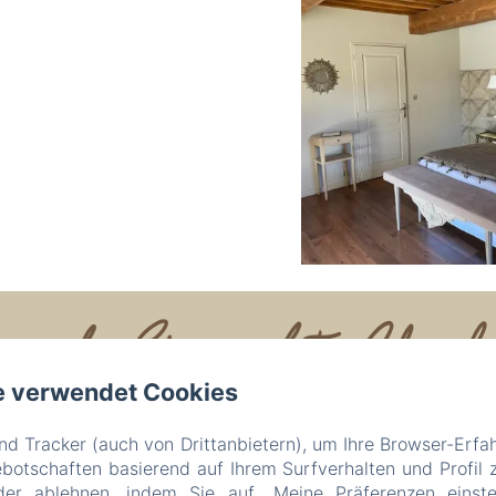
e de Gringalet Chambres
e verwendet Cookies
Rechtliche Informationen
Lieu dit, Gringalet, Anthon, 38280, Frankreich
d Tracker (auch von Drittanbietern), um Ihre Browser-Erfa
lafermedegringalet@gmail.com
otschaften basierend auf Ihrem Surfverhalten und Profil z
06 62 38 52 90
der ablehnen, indem Sie auf „Meine Präferenzen einste