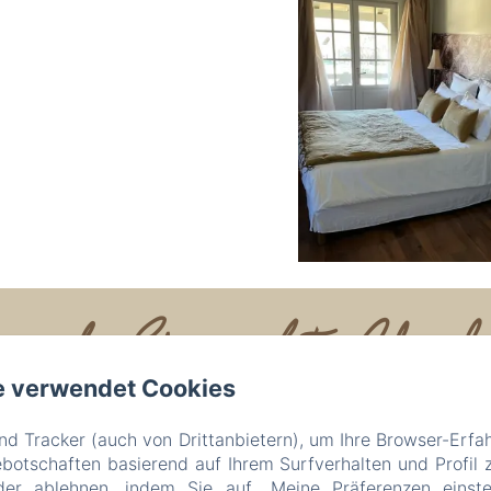
e de Gringalet Chambres
e verwendet Cookies
Rechtliche Informationen
Lieu dit, Gringalet, Anthon, 38280, Frankreich
d Tracker (auch von Drittanbietern), um Ihre Browser-Erfa
lafermedegringalet@gmail.com
otschaften basierend auf Ihrem Surfverhalten und Profil z
06 62 38 52 90
der ablehnen, indem Sie auf „Meine Präferenzen einste